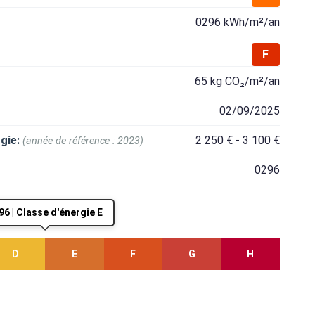
0296 kWh/m²/an
F
65 kg CO₂/m²/an
02/09/2025
gie:
2 250 € - 3 100 €
(année de référence : 2023)
0296
96 | Classe d'énergie E
D
E
F
G
H