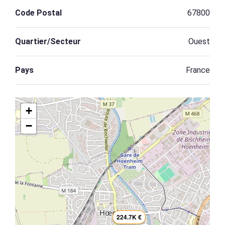
Code Postal
67800
Quartier/Secteur
Ouest
Pays
France
+
−
224.7K €