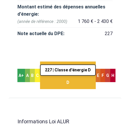
Montant estimé des dépenses annuelles
d'énergie:
1 760 € - 2 430 €
(année de référence : 2000)
Note actuelle du DPE:
227
227 | Classe d'énergie D
A+
A
B
C
E
F
G
H
D
Informations Loi ALUR