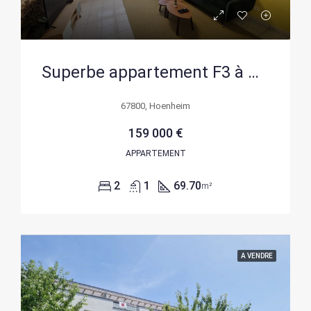
Superbe appartement F3 à Hoenheim Ried – Idéal investissement ou résidence
67800, Hoenheim
159 000 €
APPARTEMENT
2
1
69.70
m²
A VENDRE