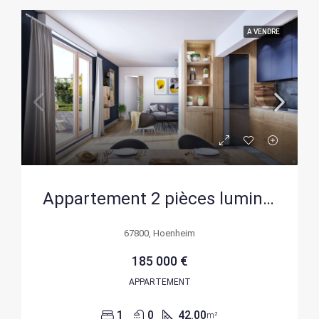
A VENDRE
Appartement 2 pièces lumineux de 42 m² à Hoenheim, Bas-Rhin
67800, Hoenheim
185 000 €
APPARTEMENT
1
0
42.00
m²