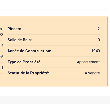
o-
Pièces:
2
78
Salle de Bain:
0
 €
Année de Construction:
1940
m²
Type de Propriété:
Appartement
1
Statut de la Propriété:
A vendre