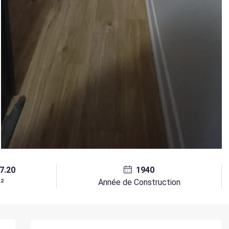
7.20
1940
²
Année de Construction