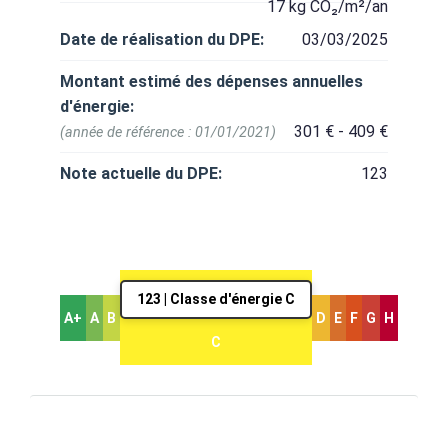
17 kg CO₂/m²/an
Date de réalisation du DPE:
03/03/2025
Montant estimé des dépenses annuelles
d'énergie:
301 € - 409 €
(année de référence : 01/01/2021)
Note actuelle du DPE:
123
123 | Classe d'énergie C
A+
A
B
D
E
F
G
H
C