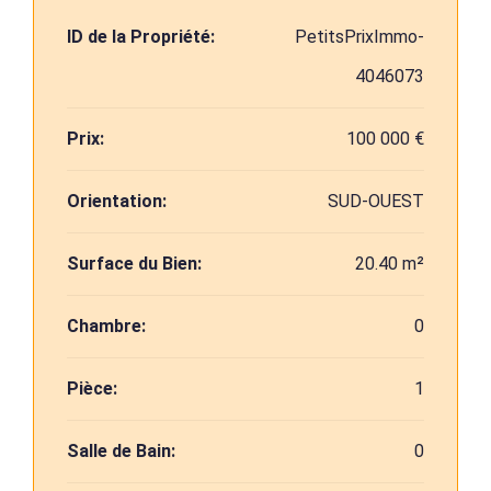
ID de la Propriété:
PetitsPrixImmo-
4046073
Prix:
100 000 €
Orientation:
SUD-OUEST
Surface du Bien:
20.40 m²
Chambre:
0
Pièce:
1
Salle de Bain:
0