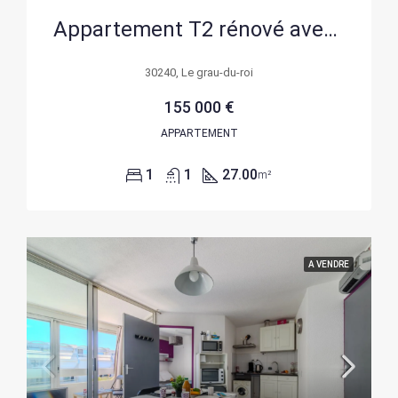
Appartement T2 rénové avec terrasse, parking et cave à Port Camargue
30240, Le grau-du-roi
155 000 €
APPARTEMENT
1
1
27.00
m²
A VENDRE