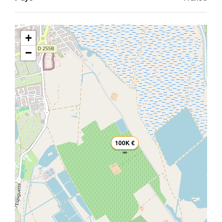
+
−
100K €