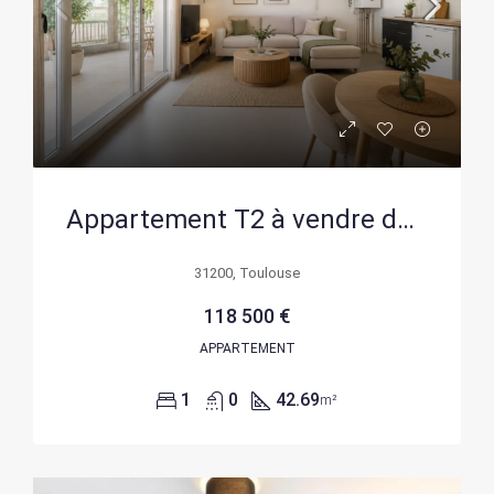
Appartement T2 à vendre de 42,7 m² près du métro Borderouge à Toulouse
31200, Toulouse
118 500 €
APPARTEMENT
1
0
42.69
m²