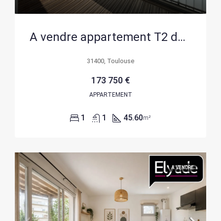
A vendre appartement T2 de 46 m² avec deux balcons à Toulouse
31400, Toulouse
173 750 €
APPARTEMENT
1
1
45.60
m²
A VENDRE