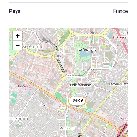
Pays
France
+
−
129K €