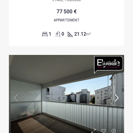
77 500 €
APPARTEMENT
1
0
21.12
m²
A VENDRE