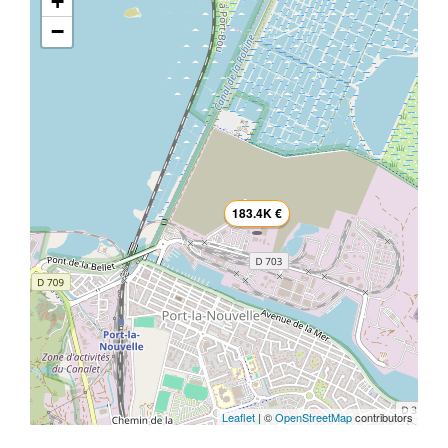
+
−
183.4K €
Leaflet
| ©
OpenStreetMap
contributors