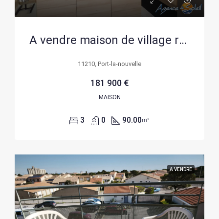
A vendre maison de village rénovée de 90 m² à Port-la-Nouvelle
11210, Port-la-nouvelle
181 900 €
MAISON
3
0
90.00
m²
A VENDRE