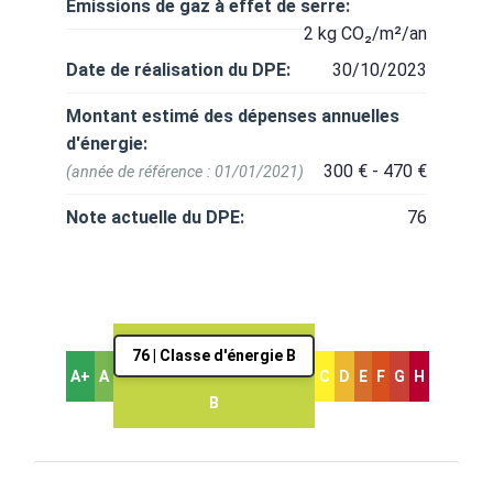
Émissions de gaz à effet de serre:
2 kg CO₂/m²/an
Date de réalisation du DPE:
30/10/2023
Montant estimé des dépenses annuelles
d'énergie:
300 € - 470 €
(année de référence : 01/01/2021)
Note actuelle du DPE:
76
76 | Classe d'énergie B
A+
A
C
D
E
F
G
H
B