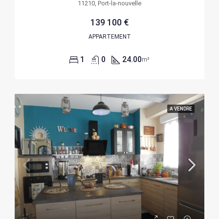
11210, Port-la-nouvelle
139 100 €
APPARTEMENT
1
0
24.00
m²
A VENDRE