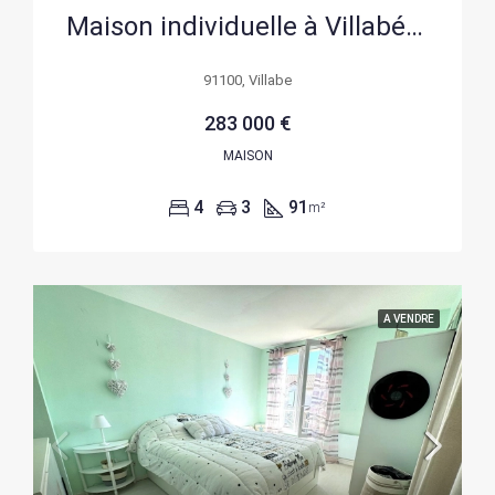
Maison individuelle à Villabé (91) avec jardin et garage – 91 m²
91100, Villabe
283 000 €
MAISON
4
3
91
m²
A VENDRE