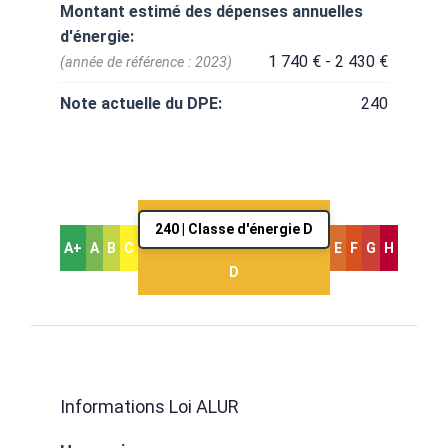
Montant estimé des dépenses annuelles
d'énergie:
1 740 € - 2 430 €
(année de référence : 2023)
Note actuelle du DPE:
240
240 | Classe d'énergie D
A+
A
B
C
E
F
G
H
D
Informations Loi ALUR