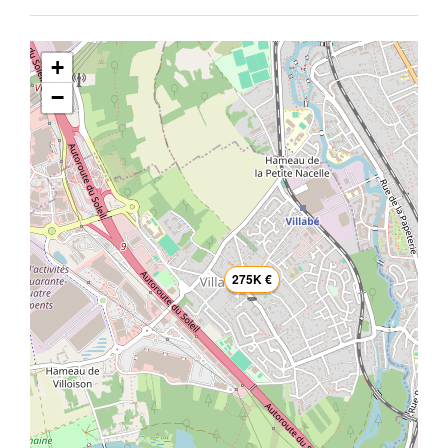
+
−
275K €