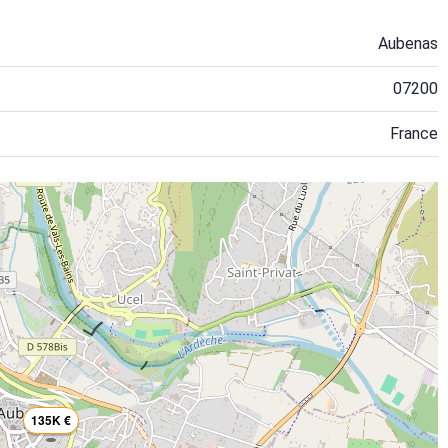
Aubenas
07200
France
135K €