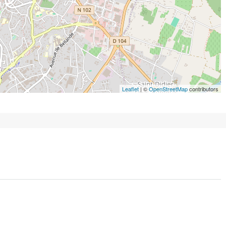
Leaflet
| ©
OpenStreetMap
contributors