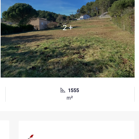
2 +
1555
m²