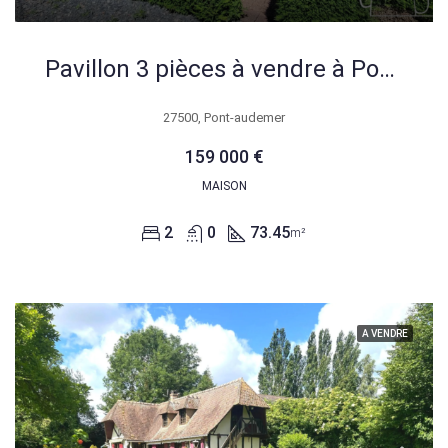
Pavillon 3 pièces à vendre à Pont-Audemer proche du centre-ville
27500, Pont-audemer
159 000 €
MAISON
2
0
73.45
m²
A VENDRE