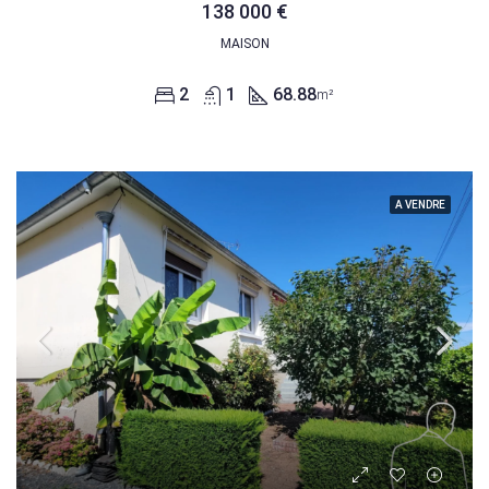
138 000 €
MAISON
2
1
68.88
m²
A VENDRE