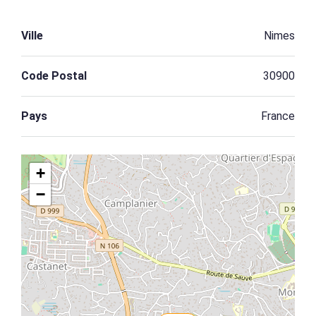
Ville
Nimes
Code Postal
30900
Pays
France
+
−