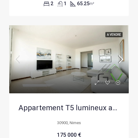
2
1
65.25
m²
A VENDRE
Appartement T5 lumineux avec vue dégagée à Nîmes – Dernier étage avec balcon
30900, Nimes
175 000 €