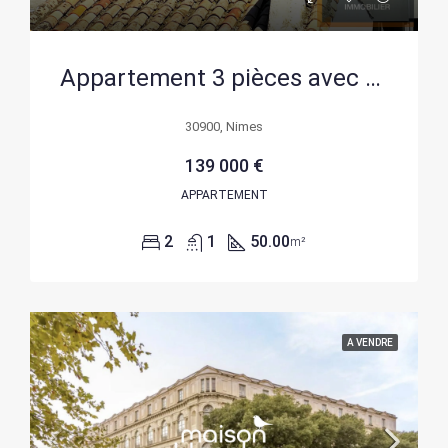
Appartement 3 pièces avec vue sur la Tour Magne à Nîmes
30900, Nimes
139 000 €
APPARTEMENT
2
1
50.00
m²
A VENDRE