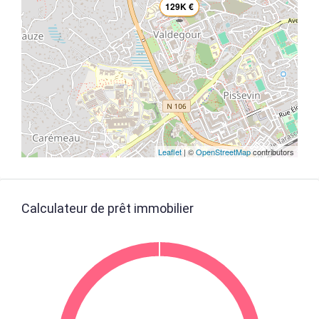
129K €
Leaflet
| ©
OpenStreetMap
contributors
Calculateur de prêt immobilier