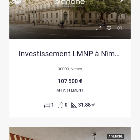
Investissement LMNP à Nîmes : Studio meublé avec rendement garanti
30000, Nimes
107 500 €
APPARTEMENT
1
0
31.88
m²
A VENDRE