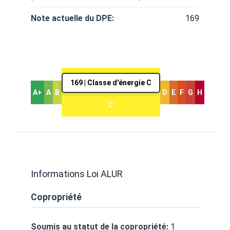
Note actuelle du DPE:
169
169 | Classe d'énergie C
A+
A
B
D
E
F
G
H
C
Informations Loi ALUR
Copropriété
Soumis au statut de la copropriété:
1