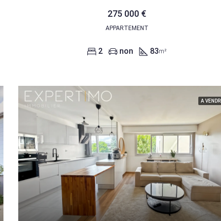
275 000 €
APPARTEMENT
2
non
83
m²
A VENDR