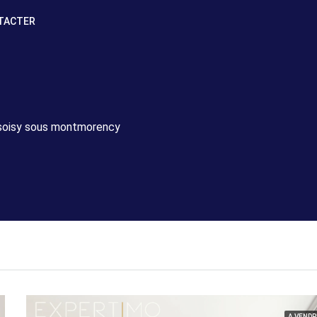
TACTER
soisy sous montmorency
A VENDR