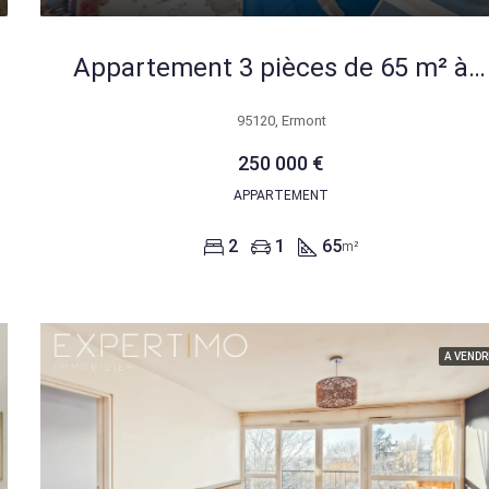
Appartement 3 pièces de 65 m² à Ermont proche gare avec parking
95120, Ermont
250 000 €
APPARTEMENT
2
1
65
m²
A VENDR