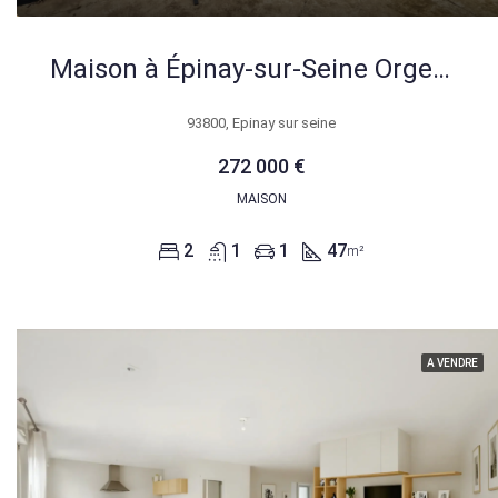
Maison à Épinay-sur-Seine Orgemont avec fort potentiel, 2 chambres, terrasse et parking
93800, Epinay sur seine
272 000 €
MAISON
2
1
1
47
m²
A VENDRE