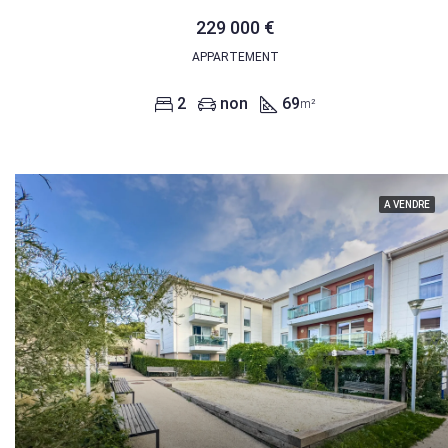
229 000 €
APPARTEMENT
2
non
69
m²
A VENDRE