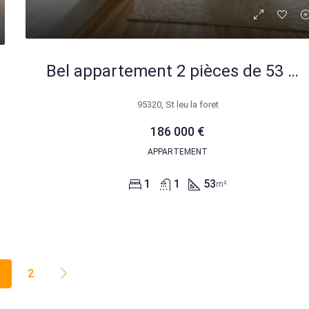
Bel appartement 2 pièces de 53 m² à Saint-Leu-la-Forêt proche gare
95320, St leu la foret
186 000 €
APPARTEMENT
1
1
53
m²
1
2