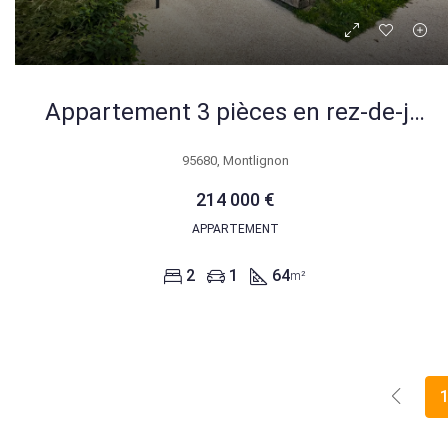
Appartement 3 pièces en rez-de-jardin à Montlignon – Résidence récente avec jardin privé
95680, Montlignon
214 000 €
APPARTEMENT
2
1
64
m²