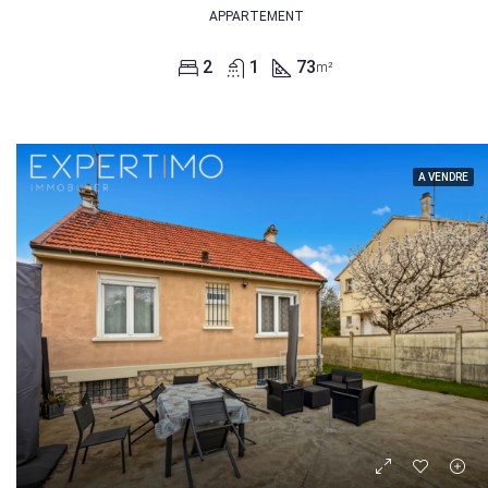
APPARTEMENT
2
1
73
m²
A VENDRE