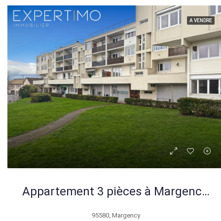
A VENDRE
Appartement 3 pièces à Margency avec balcon et vue dégagée
95580, Margency