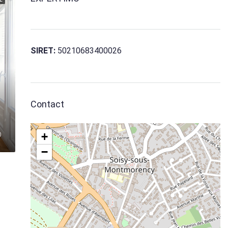
SIRET:
50210683400026
Contact
+
−