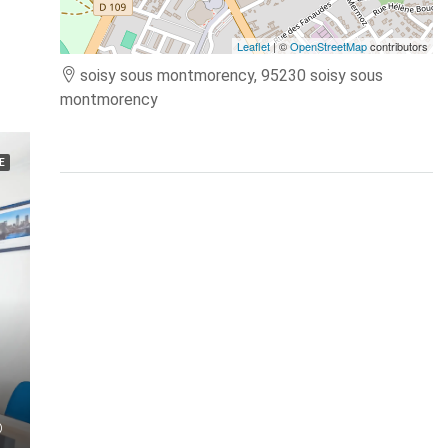
Leaflet
| ©
OpenStreetMap
contributors
soisy sous montmorency, 95230 soisy sous
montmorency
E