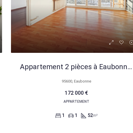
Appartement 2 pièces à Eaubonne de 52 m² avec balcon, cave et parking
95600, Eaubonne
172 000 €
APPARTEMENT
1
1
52
m²