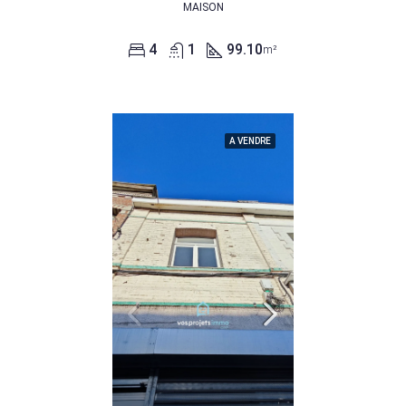
MAISON
4
1
99.10
m²
A VENDRE