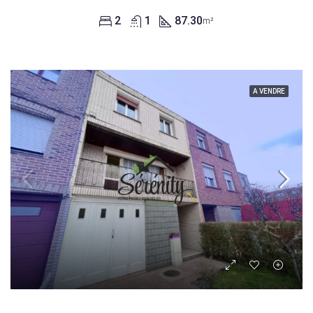
2
1
87.30
m²
A VENDRE